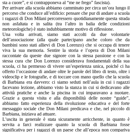
sta a cuore”, e si contrapponeva al “me ne frego” fascista).
Per arrivare alla scuola abbiamo camminato per circa un’ora lungo il
percorso che conduce all’edificio: pensare che pur di andare a scuola
i ragazzi di Don Milani percorressero quotidianamente questa strada
non asfaltata e in salita (tra l’altro in balia delle condizioni
meteorologiche) è stato indubbiamente motivo di riflessione.
Una volta arrivati, siamo stati accolti da due volontarie
dell’associazione (alla quale partecipano anche coloro che da
bambini sono stati allievi di Don Lorenzo) che si occupa di tenere
viva la sua memoria. Sentire la storia e l’opera di Don Milani
raccontate da queste due signore con la stessa passione e con la
stessa cura che Don Lorenzo considerava fondamentali della sua
scuola, ci ha permesso di vivere un’esperienza unica, poiché ci ha
offerto l’occasione di andare oltre le parole del libro di testo, oltre i
videoclip e le fotografie, e di toccare con mano quello che la scuola
di Barbiana era davvero: ci siamo seduti nell’aula in cui i ragazzi
facevano lezione, abbiamo visto la stanza in cui si dedicavano alle
attività pratiche e anche la piscina in cui imparavano a nuotare.
Grazie a questa visita e alla disponibilità delle nostre “guide”,
abbiamo fatto esperienza della rivoluzione educativa e del forte
messaggio sociale che Don Milani predicava e che, nel piccolo di
Barbiana, iniziava ad attuare.
L’uscita in generale è stata sicuramente arricchente, in quanto è
servita a farci realizzare quanto la scuola di Barbiana fosse
significativa per i ragazzi di un paese che all’epoca non compariva