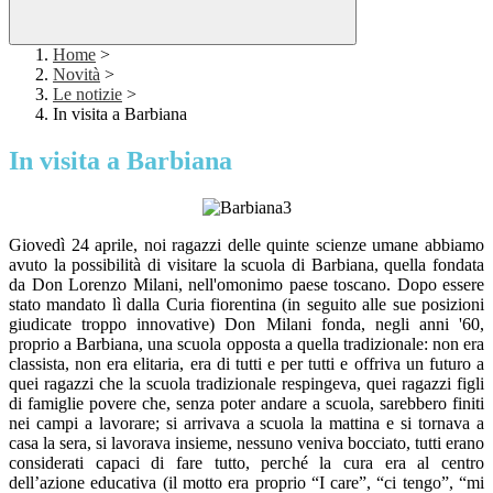
Home
>
Novità
>
Le notizie
>
In visita a Barbiana
In visita a Barbiana
Giovedì 24 aprile, noi ragazzi delle quinte scienze umane abbiamo
avuto la possibilità di visitare la scuola di Barbiana, quella fondata
da Don Lorenzo Milani, nell'omonimo paese toscano. Dopo essere
stato mandato lì dalla Curia fiorentina (in seguito alle sue posizioni
giudicate troppo innovative) Don Milani fonda, negli anni '60,
proprio a Barbiana, una scuola opposta a quella tradizionale: non era
classista, non era elitaria, era di tutti e per tutti e offriva un futuro a
quei ragazzi che la scuola tradizionale respingeva, quei ragazzi figli
di famiglie povere che, senza poter andare a scuola, sarebbero finiti
nei campi a lavorare; si arrivava a scuola la mattina e si tornava a
casa la sera, si lavorava insieme, nessuno veniva bocciato, tutti erano
considerati capaci di fare tutto, perché la cura era al centro
dell’azione educativa (il motto era proprio “I care”, “ci tengo”, “mi